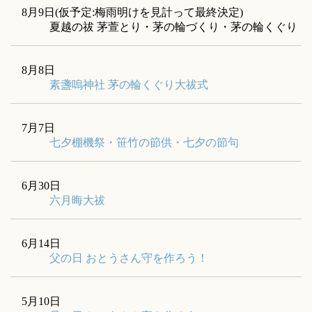
8月9日(仮予定:梅雨明けを見計って最終決定)
夏越の祓 茅萱とり・茅の輪づくり・茅の輪くぐり
8月8日
素盞嗚神社
茅の輪くぐり大祓式
7月7日
七夕棚機祭・笹竹の節供・七夕の節句
6月30日
六月晦大祓
6月14日
父の日 おとうさん守を作ろう！
5月10日