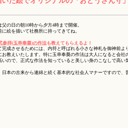
描いた絵でオリジナルの「おとうさん守
父の日の朝10時から夕方4時まで開催。
前に絵を描いて社務所に持ってきてね。
式参拝(玉串奉奠)の作法
も教えてもらえるよ！
て完成させるためには、内符と呼ばれる小さな神札を御神前よ
にお教えいたします。特に玉串奉奠の作法は大人になると会社
高いので、正式な作法を知っていると美しい身のこなしで高い
、日本の古来から連綿と続く基本的な社会人マナーですので、