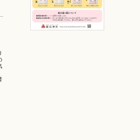
」
り
の
気
普