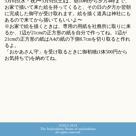
5月6日(水・祝)〜5月9日(土)は、朝10時から夕方4時まで、
お家で描いて来た絵を持ってくると、その日の夕方か翌朝
に完成した御守が受け取れます。絵を描く道具は神社にも
あるので来てから描いてもいいよ〜
※お家で絵を描くときは、専用の用紙を社務所に取りに来
るか、1辺が21cmの正方形の紙を自分で作ってね。1辺が
21cmの正方形の紙はA4の紙の下側8.7cmを切り取ると作れ
るよ。
「おかあさん守」を受け取るときに御初穂(1体500円から
お気持ちで)を納めてね。
©2012-2024
The Itsukushima Shrine of mukaishima
all rights reserved.