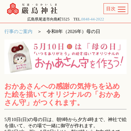
広島県尾道市向島町5525 TEL.
0848-44-2022
由緒
行事のご案内
＞ 令和8年（2026年）母の日
行事
境内のご案内
御朱印について
おかあさんへの感謝の気持ちを込め
た絵を描いてオリジナルの「おかあ
メディア掲載
さん守」がつくれます。
アクセス
5月10日(日)の母の日は、朝9時から夕方4時まで、神社で絵
を描いて、その場で一緒に御守が作れます。
お問い合せ